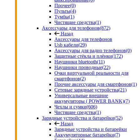
Прочее
(0)
Пульты
(4)
Тумбы
(1)
Чистящие средства
(1)
Аксессуары для телефонов
(872)
Назад
Аксессуары для телефонов
Usb кабели
(29)
Аксессуары для радио телефонов
(0)
Защитные стёкла и плёнки
(172)
Наушники bluetooth
(11)
Наушники проводные
(22)
Очки виртуальной реальности для
смартфонов
(2)
Прочие аксессуары для смартфонов
(1)
Сетевые зарядные устройства
(21)
Универсальные внешние
аккумуляторы ( POWER BANK)
(7)
Чехлы и сумки
(606)
Чистящие средства
(1)
Зарядные устройства и батарейки
(52)
Назад
Зарядные устройства и батарейки
Аккумуляторные батарейки
(7)