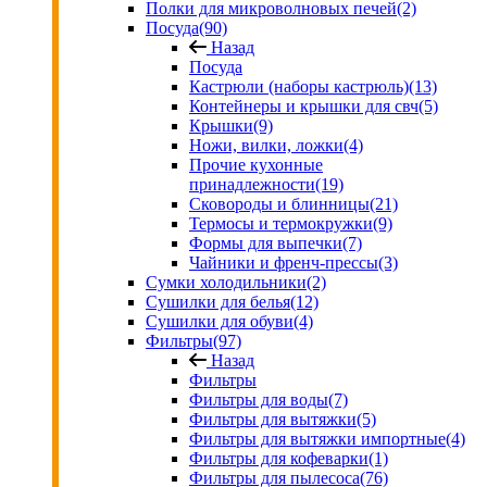
Полки для микроволновых печей
(2)
Посуда
(90)
Назад
Посуда
Кастрюли (наборы кастрюль)
(13)
Контейнеры и крышки для свч
(5)
Крышки
(9)
Ножи, вилки, ложки
(4)
Прочие кухонные
принадлежности
(19)
Сковороды и блинницы
(21)
Термосы и термокружки
(9)
Формы для выпечки
(7)
Чайники и френч-прессы
(3)
Сумки холодильники
(2)
Сушилки для белья
(12)
Сушилки для обуви
(4)
Фильтры
(97)
Назад
Фильтры
Фильтры для воды
(7)
Фильтры для вытяжки
(5)
Фильтры для вытяжки импортные
(4)
Фильтры для кофеварки
(1)
Фильтры для пылесоса
(76)