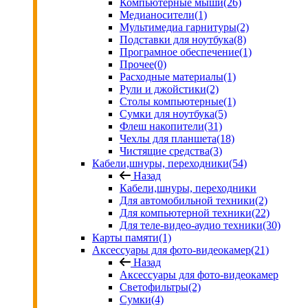
Компьютерные мыши
(26)
Медианосители
(1)
Мультимедиа гарнитуры
(2)
Подставки для ноутбука
(8)
Програмное обеспечение
(1)
Прочее
(0)
Расходные материалы
(1)
Рули и джойстики
(2)
Столы компьютерные
(1)
Сумки для ноутбука
(5)
Флеш накопители
(31)
Чехлы для планшета
(18)
Чистящие средства
(3)
Кабели,шнуры, переходники
(54)
Назад
Кабели,шнуры, переходники
Для автомобильной техники
(2)
Для компьютерной техники
(22)
Для теле-видео-аудио техники
(30)
Карты памяти
(1)
Аксессуары для фото-видеокамер
(21)
Назад
Аксессуары для фото-видеокамер
Светофильтры
(2)
Сумки
(4)