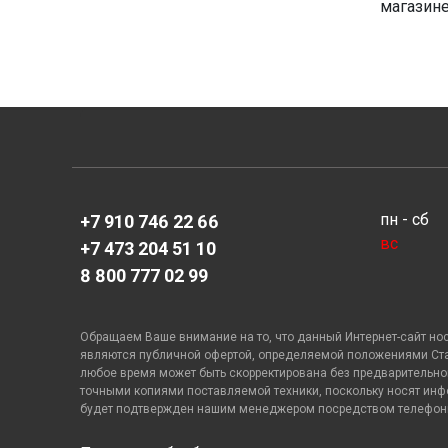
магазин
пн - сб
+7 910 746 22 66
вс
+7 473 204 51 10
8 800 777 02 99
Обращаем Ваше внимание на то, что данный Интернет-сайт но
являются публичной офертой, определяемой положениями Стате
любое время может быть скорректирована без предварительног
точными копиями поставляемой техники, поскольку носят инф
будет подтвержден нашим менеджером посредством телефонно