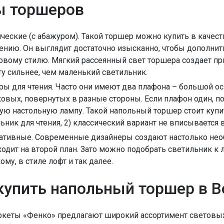
ы торшеров
ческие (с абажуром). Такой торшер можно купить в качест
нию. Он выглядит достаточно изысканно, чтобы дополнить
вому стилю. Мягкий рассеянный свет торшера создает при
у сильнее, чем маленький светильник.
ы для чтения. Часто они имеют два плафона – большой о
овых, повернутых в разные стороны. Если плафон один, 
ю настольную лампу. Такой напольный торшер стоит купит
ьник для чтения, 2) классический вариант не вписывается 
ативные. Современные дизайнеры создают настолько нео
ходит на второй план. Зато можно подобрать светильник 
ому, в стиле лофт и так далее.
купить напольный торшер в 
кеты «Фенко» предлагают широкий ассортимент световых