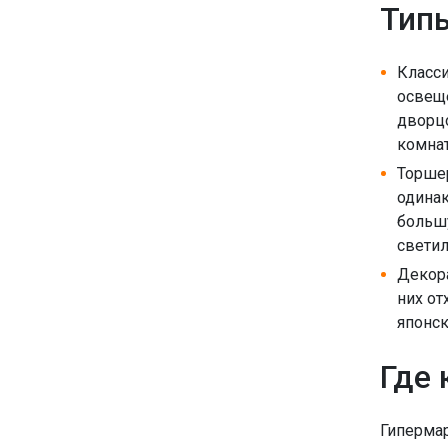
Тип
Класси
освеще
дворцо
комнат
Торшер
одинак
большу
светил
Декор
них от
японск
Где 
Гипермар