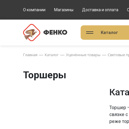
О компании
Магазины
Доставка и оплата
Каталог
Главная
Каталог
Уценённые товары
Световые 
Торшеры
Кат
Торшер –
связке с
реже тор