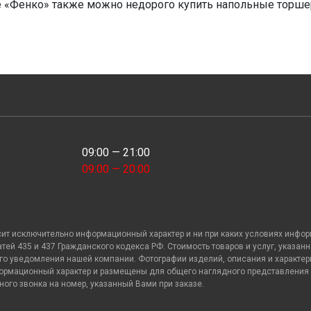
е «Фенко» также можно недорого купить напольные торше
09:00 — 21:00
09:00 — 20:00
сит исключительно информационный характер и ни при каких условиях инфо
й 435 и 437 Гражданского кодекса РФ. Стоимость товаров и услуг, указанна
о уведомления нашей компании. Фотографии изделий, описания и характери
ормационный характер и размещены для общего наглядного представления о 
го звонка на номер, указанный Вами при заказе.