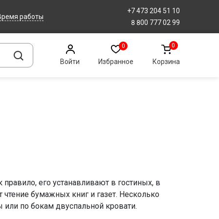
+7 473 204 51 10
Время работы
8 800 777 02 99
0
0
Войти
Избранное
Корзина
 правило, его устанавливают в гостиных, в
 чтение бумажных книг и газет. Несколько
 или по бокам двуспальной кровати.